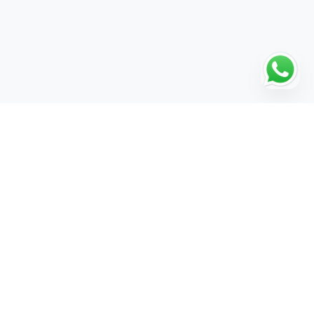
Grafische Gestaltung
Humanmedizin
Informatik
Ingenieurwesen
Internationale Beziehungen
Internationales Management
Investition und Finanzierung
Journalismus
Jura / Rechtswissenschaften
Kommunikationswissenschaften
Kriminologie
Kunstgeschichte
Lehramtsstudium
Linguistik
Literatur
Luft- und Raumfahrttechnik