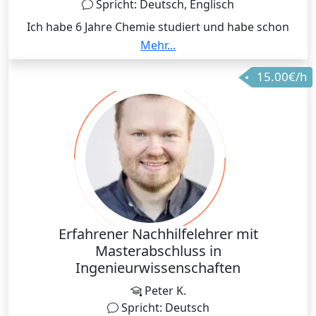
Spricht: Deutsch, Englisch
Ich habe 6 Jahre Chemie studiert und habe schon
während meiner Zeit in der Oberstufe anderen
Mehr...
Schülern Nachhilfe gegeben (Chemie, Englisch,
15.00€/h
Mathe). Ihre Noten haben sich verbessert. Ich kann
komplexe Zusammenhänge gut verständlich
erklären, auch für Leute, die nicht tief in der Materie
drin stecken. Wenn du bei deinem Lehrer also nichts
verstehst, ich kann dir helfen (nur auswendig lernen
kann ich nicht abnehmen ;) )
Erfahrener Nachhilfelehrer mit
Masterabschluss in
Ingenieurwissenschaften
Peter K.
Spricht: Deutsch