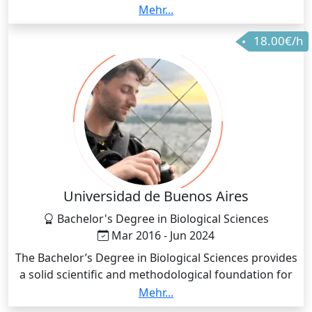
Verständnis und analytisches Denken vermittelt.
Mehr...
Diese Fähigkeiten helfen mir als Lehrer, komplexe
18.00€/h
Inhalte verständlich zu erklären, praxisnah zu
veranschaulichen und Schüler beim Problemlösen zu
unterstützen.
Universidad de Buenos Aires
Bachelor's Degree in Biological Sciences
Mar 2016 - Jun 2024
The Bachelor’s Degree in Biological Sciences provides
a solid scientific and methodological foundation for
understanding living systems at molecular,
Mehr...
organismal, and ecological levels. Graduates are