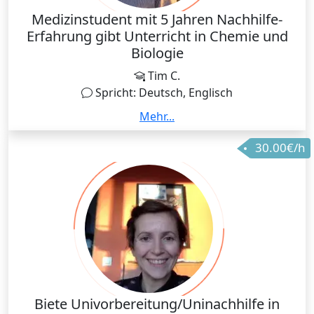
Medizinstudent mit 5 Jahren Nachhilfe-
Erfahrung gibt Unterricht in Chemie und
Biologie
Tim C.
Spricht: Deutsch, Englisch
Probleme mit Chemie oder Biologie? Die werden wir
Mehr...
zusammen ganz schnell los! Ich erkläre alles immer
30.00€/h
schön langsam, Schritt für Schritt und leicht
verständlich und verwende dafür auch am liebtsten
eure Unterrichtsmaterialien und Bücher damit der
Unterricht perfekt auf euch zugeschnitten ist!
Ansonsten benutze ich besonders gerne viele
Grafiken, spontane Zeichnungen auf dem
Whiteboard und Lernvideos um euch den Stoff so
anschaulich wie möglich zu machen. Ich gehe ich
immer viel auf meine Schüler ein und bin sehr locker
und flexibel. Durch meine langjährige Erfahrung von
Biete Univorbereitung/Uninachhilfe in