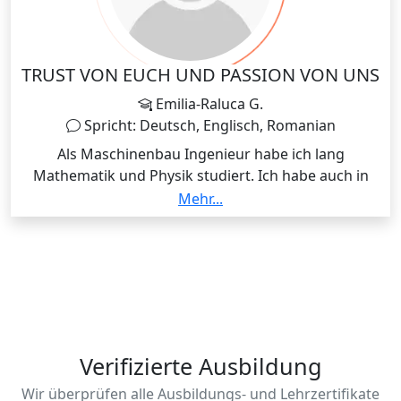
umzugehen und den Nachhilfenterricht somit
ansprechend und abwechslungsreich zu gestalten. In
unseren Nachhilfestunden richte ich mich aber
vollkommen nach dir und deinen Wünschen und
TRUST VON EUCH UND PASSION VON UNS
Bedürfnissen.
Emilia-Raluca G.
Spricht: Deutsch, Englisch, Romanian
Als Maschinenbau Ingenieur habe ich lang
Mathematik und Physik studiert. Ich habe auch in
einem Gymnasium als Informatik Lehrer gearbeitet
Mehr...
und seit 6 Jahren unterrichte ich Schüler mit dem
Fokus BBR, MSA, Abitur Prüfung Abschluss. Meine
Motto ist - "Das Vertrauen der Kinder und unsere
Leidenschaft können den Erfolg sichern".
Verifizierte Ausbildung
Wir überprüfen alle Ausbildungs- und Lehrzertifikate