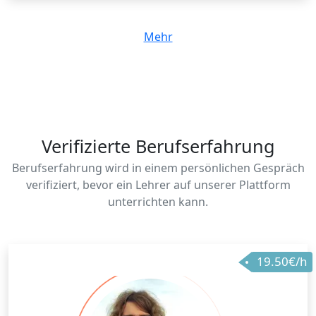
trained to conduct research, analyze biological
processes, and apply scientific reasoning across
Mehr
diverse fields such as genetics, ecology, physiology,
and evolution. The program fosters critical thinking,
technical proficiency, and ethical responsibility,
preparing professionals to contribute to scientific
advancement, environmental conservation, and
sustainable development.
Verifizierte Berufserfahrung
Berufserfahrung wird in einem persönlichen Gespräch
verifiziert, bevor ein Lehrer auf unserer Plattform
unterrichten kann.
19.50€/h