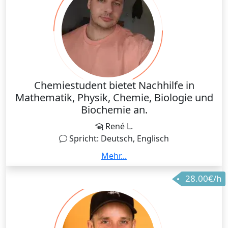
antreiben jungen Menschen das Lernen zu
erleichtern und Verständnis zu schaffen, wo zuvor
nur ein Fragezeichen war!
Chemiestudent bietet Nachhilfe in
Mathematik, Physik, Chemie, Biologie und
Biochemie an.
René L.
Spricht: Deutsch, Englisch
Hallo, ich studiere Chemische Biologie und mache
Mehr...
jetzt meinen Bachelorabschluss. Ich habe einen
28.00€/h
Notendurschnitt von 1,9. Zuvor habe ich einen
Bachelor als Ingenieur in Lebensmitteltechnologie
mit 1,7 abgeschlossen. Ich biete Nachhilfe
Mathematik (auch höhere Mathematik), Physik,
Chemie (Anorganische Chemie, Organische Chemie,