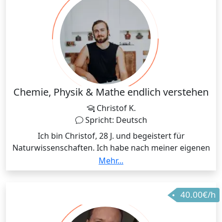
Chemie, Physik & Mathe endlich verstehen
Christof K.
Spricht: Deutsch
Ich bin Christof, 28 J. und begeistert für
Naturwissenschaften. Ich habe nach meiner eigenen
Aus- und Weiterbildung zum Industriemeister Chemie
Mehr...
in der Ausbildung für chemische Berufe gearbeitet.
Auszubildende kamen zu mir und meinten: "Warum
40.00€/h
verstehe ich das bei Ihnen nach einer Stunde, wenn
ich es bei meinem Lehrer nicht in 3 Jahren verstanden
habe?!". - Es sind Reaktionen wie diese, die mich