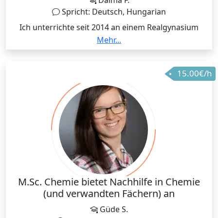
auch über andere Zeiteinheiten einig. Für weitere
Spricht: Deutsch, Hungarian
Fragen schreibt mir gerne eine Nachricht Ich freue
Ich unterrichte seit 2014 an einem Realgynasium
mich Dich/Euch kennen zu lernen!
Chemie und Geschichte. Zusätzlich habe ich
Mehr...
Erfahrung in benachbarten naturwissenschafltichen
Fächern sowie auch auf dem Gebiet der digitalen
15.00€/h
Grundbildung. Ich habe während meiner Unizeit
immer wieder Nachhilfe gegeben. Heuer bin ich in
Karenz und stehe daher für Nachhilfe rund um die
Uhr zur Verfügung.
M.Sc. Chemie bietet Nachhilfe in Chemie
(und verwandten Fächern) an
Güde S.