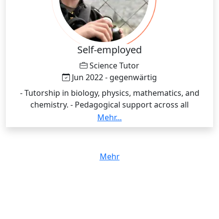
Self-employed
Science Tutor
Jun 2022 - gegenwärtig
- Tutorship in biology, physics, mathematics, and
chemistry. - Pedagogical support across all
educational levels. - In-person and online classes. -
Mehr...
Exam preparation and academic assistance with
personalized presentations based on the students
needs.
Mehr