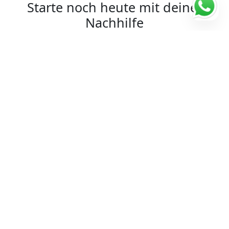
Starte noch heute mit deiner
Nachhilfe
4.98/5
198 Bewertungen
Verifizierte Lehrer
Lehrerbewertungen ansehen
Flexibler Unterricht und Termine
Kostenlose Anmeldung
Probestunde möglich!