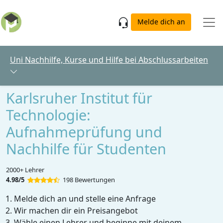
Skip to main content
Melde dich an
Uni Nachhilfe, Kurse und Hilfe bei Abschlussarbeiten
Karlsruher Institut für
Technologie:
Aufnahmeprüfung und
Nachhilfe für Studenten
2000+ Lehrer
4.98/5
198 Bewertungen
Melde dich an und stelle eine Anfrage
Wir machen dir ein Preisangebot
Wähle einen Lehrer und beginne mit deinem