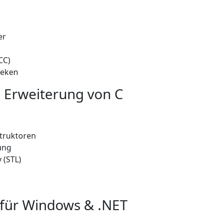
er
CC)
heken
e Erweiterung von C
struktoren
ung
 (STL)
für Windows & .NET