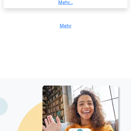
wirtschaftspsychologische Forschungsprojekte -
Mehr...
empirisches Projekt / data science -
Wirtschaftspsychologie - quantitative Forschungs-
und Evaluationsmethoden Als Dozent umfassen
Mehr
meine Arbeitsinhalte die Vermittlung zentraler
methodischer und inhaltlicher Grundlagen der
Wirtschaftspsychologie. Dazu gehört insbesondere
die Lehre in den Modulen psychologische Diagnostik,
in dem Studierende Verfahren der Eignungs- und
Leistungsbeurteilung kennenlernen und deren
Gütekriterien kritisch bewerten. Ein weiterer
Schwerpunkt liegt auf Datenerhebung und Statistik,
wobei ich Studierende in grundlegende und
fortgeschrittene quantitative Auswertungsverfahren
einführe und sie im Umgang mit statistischer
Software anleite. Im Modul
wirtschaftspsychologische Forschungsprojekte
begleite ich Studierende bei der Entwicklung und
Umsetzung eigener empirischer Fragestellungen, von