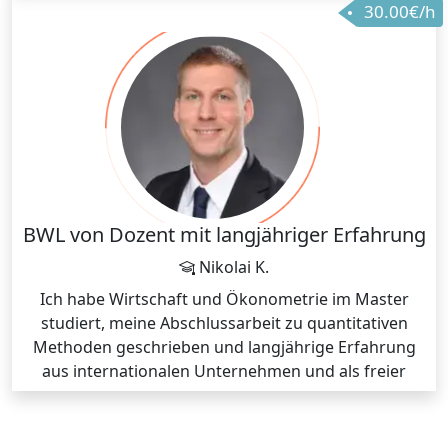
30.00€/h
als Grundlage für das wirtschaftswissenschaftliche
Studium benötigt werden:
Hier eine Stoffauswahl:
1. Einführung (Wozu werden statistische Methoden
benötigt? - Beschreibende und schließende Statistik-
Praktische Beispiele)
2. Angewandte deskriptive Methoden (Datentypen -
Deskriptive Kennzahlen – Visualisierung)
3. Mathematische Grundlagen
(Wahrscheinlichkeitsbegriff - Zufallsvariablen und
BWL von Dozent mit langjähriger Erfahrung
Verteilungen – Transformationen –
Nikolai K.
Konfidenzintervalle)
Ich habe Wirtschaft und Ökonometrie im Master
4. Statistische Hypothesenprüfung
studiert, meine Abschlussarbeit zu quantitativen
5. Regressionsanalysen im multivariaten Kontext
Methoden geschrieben und langjährige Erfahrung
(Ziele und Anwendungsgebiete von
aus internationalen Unternehmen und als freier
Regressionsanalysen - Lineare Regression etc.)
Dozent.