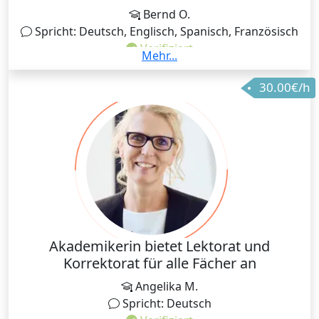
allgemeiner Informatik an. Ob es um Grundlagen,
Bernd O.
fortgeschrittene Themen oder spezifische Projekte
Spricht: Deutsch, Englisch, Spanisch, Französisch
geht – ich unterstütze dich gerne auf deinem Weg
Verifiziert
zum Erfolg!
Mehr...
Ich bin durch meine langjährige Erfahrung sowohl in
30.00€/h
den ökonomischen Fächern, als auch
Sprachunterricht (Deutsch) in der Lage, Wissen und
zusätzlich auch Motivation zum Weiterlernen zu
vermitteln. Da ich zwischen Südamerika und Europa
pendele, kann ich dauerhaft Termine am
europäischen Nachmittag und Abend anbieten, nicht
aber am europäischen Vormittag (Wenn du in
Amerika lebst, ist die Terminlage gesondert zu
klären.). Jedenfalls unterrichte ich exklusiv online.
Gracias a mis muchos años de experiencia en
Akademikerin bietet Lektorat und
economía y enseñanza de idiomas (alemán), puedo
Korrektorat für alle Fächer an
transmitir mis conocimientos y también la motivación
Angelika M.
para seguir aprendiendo. Como viajo entre
Spricht: Deutsch
Sudamérica y Europa, siempre puedo ofrecer citas