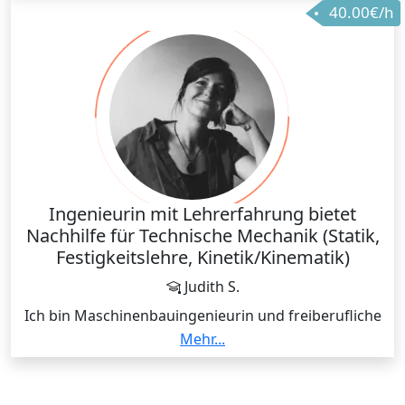
40.00€/h
Begeisterung für alle Naturwissenschaften und
empathische Lernumgebung.
Ingenieurin mit Lehrerfahrung bietet
Nachhilfe für Technische Mechanik (Statik,
Festigkeitslehre, Kinetik/Kinematik)
Judith S.
Ich bin Maschinenbauingenieurin und freiberufliche
Online-Tutorin für Ingenieurstudiengänge. Zuvor
Mehr...
habe ich zwei Jahre an der Hochschule Kaiserslautern
Übungsstunden in Technischer Mechanik (TM 1–3)
und Mathematik geleitet. Mein Fachwissen stütze ich