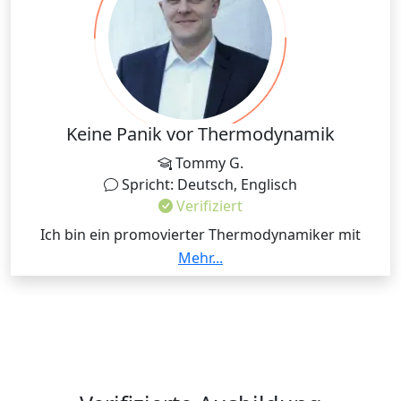
Keine Panik vor Thermodynamik
Tommy G.
Spricht: Deutsch, Englisch
Verifiziert
Ich bin ein promovierter Thermodynamiker mit
großer Leidenschaft an Modellierung und Simulation
Mehr...
technischer Systeme aller Art. Ich habe mehr als 14
Semester Erfahrungen in der Lehre der
Thermodynamik sowie physikalischer Chemie und
habe in der Summe tausende Studierende betreut.
Meldet euch wenn ihr die Thermodynamik aus einem
neuen Blickwinkel verstehen möchtet.