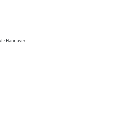
g
hule Hannover