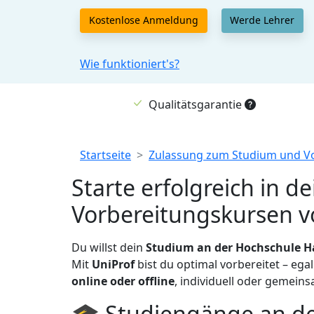
Kostenlose Anmeldung
Werde Lehrer
Wie funktioniert's?
Qualitätsgarantie
Breadcrumb
Startseite
Zulassung zum Studium und V
Starte erfolgreich in 
Vorbereitungskursen v
Du willst dein
Studium an der Hochschule 
Mit
UniProf
bist du optimal vorbereitet – ega
online oder offline
, individuell oder gemein
🎓 Studiengänge an d