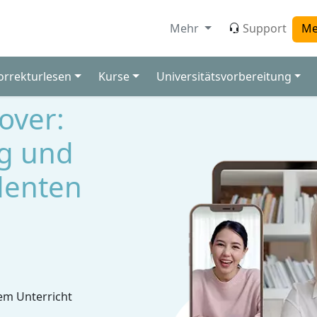
Mehr
Support
Me
orrekturlesen
Kurse
Universitätsvorbereitung
over:
g und
denten
em Unterricht