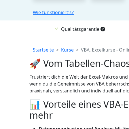
Wie funktioniert's?
Qualitätsgarantie
Breadcrumb
Startseite
Kurse
VBA, Excelkurse - Onl
🚀 Vom Tabellen-Chaos 
Frustriert dich die Welt der Excel-Makros und
wenn du die Geheimnisse von VBA beherrschst.
praxisnah, verständlich und individuell auf d
📊 Vorteile eines VBA-
mehr
Datenorganisation und Analyse:
Mit Ex