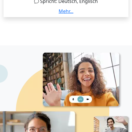
Spricht: Deutsch, Englisch
Hi My name is Sarah and I have over 7 years of
Mehr...
International working experience in Geographical
Information Systems. With my masters in Land
Management & GIS, and Bachelors in Geoinformatics
I possess advanced GIS skills in solving day to day
queries. I have also worked as a tutor at TUM for
supporting my Professors in conducting GIS
exercises for Bachelors and Masters Students. Feel
free to contact me and we can together find a way!