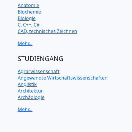
Anatomie
Biochemie
Biologie
C, C++, C#
CAD, technisches Zeichnen
Chemie
Computerarchitektur
Cybersicherheit
Elektrotechnik
STUDIENGANG
HTML, CSS
Java
Agrarwissenschaft
JavaScript
Angewandte Wirtschaftswissenschaften
Künstliche Intelligenz
Anglistik
Latein
Architektur
Makroökonomie
Archäologie
Mathematik
Betriebswirtschaft BWL
Mechanik
Biochemie Wissenschaften
Mikroökonomie
Biologie Wissenschaften
Mobile App Entwicklung
Biomedizinische Wissenschaften
PHP
Biotechnologie