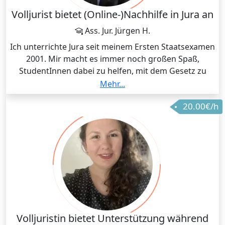
Volljurist bietet (Online-)Nachhilfe in Jura an
Ass. Jur. Jürgen H.
Ich unterrichte Jura seit meinem Ersten Staatsexamen
2001. Mir macht es immer noch großen Spaß,
StudentInnen dabei zu helfen, mit dem Gesetz zu
lernen und zu argumentieren und den StudentInnen
Mehr...
somit die Angst vor Jura-Prüfungen und Jura-Examina
20.00€/h
zu nehmen und ihnen Systemverständnis für die
Klausur und Hausarbeit zu geben. Dabei ist meiner
Erfahrung nach das Öffentliche Recht mit seinen
immer wiederkehrenden Prüfungspunkten
Zulässigkeit und Begründetheit und materiell dann
eine (Grundrechts-)Abwägung das Rechtsgebiet, das
am berechenbarsten ist.
Im Strafrecht hingegen ist neben Systemverständnis
und Auswendiglernen von Definitionen das konkrete
Volljuristin bietet Unterstützung während