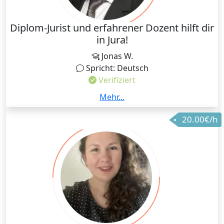
Diplom-Jurist und erfahrener Dozent hilft dir
in Jura!
Jonas W.
Spricht: Deutsch
Verifiziert
Der Stoff kommt dir unendlich viel vor und du weißt
Mehr...
nicht was ist wichtig und was nicht? Du willst endlich
20.00€/h
Systemverständnis erlangen? Dann bist du hier
genau richtig. Ich bin Jonas, 29 Jahre alt und helfe dir
deine Ziele zu ereichen. :) Geduldig und emphatisch
schließe ich deine Lücken und bringe dich deinem Ziel
näher.