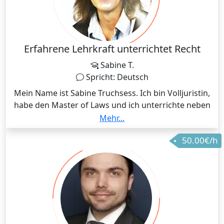
Erfahrene Lehrkraft unterrichtet Recht
Sabine T.
Spricht: Deutsch
Mein Name ist Sabine Truchsess. Ich bin Volljuristin,
habe den Master of Laws und ich unterrichte neben
meiner Tätigkeit in der öffentlichen Verwaltung
Mehr...
gerne. Ich habe in beruflichen Fortbildungen (u.a. an
50.00€/h
einer Hochschule) verschiedene Rechtsgebiete im
Zivilrecht und im öffentlichen Recht unterrichtet (von
den rechtlichen Grundlagen bis zum Arbeitsrecht
sowie auch Sozialrecht).