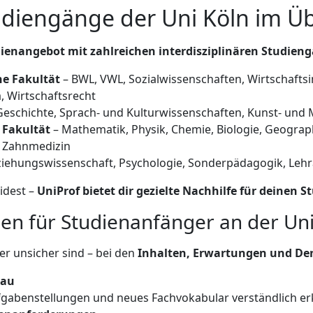
udiengänge der Uni Köln im Üb
dienangebot mit zahlreichen interdisziplinären Studien
he Fakultät
– BWL, VWL, Sozialwissenschaften, Wirtschaft
a, Wirtschaftsrecht
Geschichte, Sprach- und Kulturwissenschaften, Kunst- und
 Fakultät
– Mathematik, Physik, Chemie, Biologie, Geograp
 Zahnmedizin
ziehungswissenschaft, Psychologie, Sonderpädagogik, Le
idest –
UniProf bietet dir gezielte Nachhilfe für deinen 
en für Studienanfänger an der Uni
er unsicher sind – bei den
Inhalten, Erwartungen und D
eau
gabenstellungen und neues Fachvokabular verständlich erk