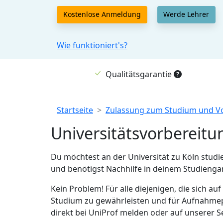
Kostenlose Anmeldung
Werde Lehrer
Wie funktioniert's?
Qualitätsgarantie
Breadcrumb
Startseite
Zulassung zum Studium und V
Universitätsvorbereitun
Du möchtest an der Universität zu Köln studi
und benötigst Nachhilfe in deinem Studienga
Kein Problem! Für alle diejenigen, die sich au
Studium zu gewährleisten und für Aufnahmepr
direkt bei UniProf melden oder auf unserer Se