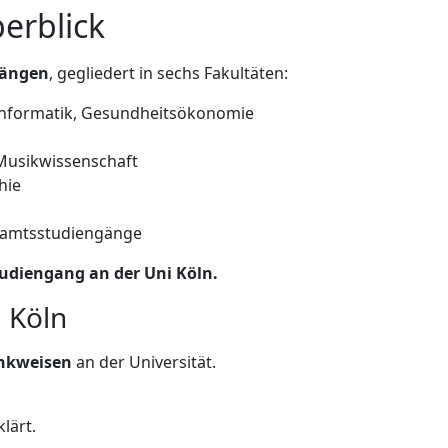
erblick
gängen
, gegliedert in sechs Fakultäten:
sinformatik, Gesundheitsökonomie
 Musikwissenschaft
hie
hramtsstudiengänge
Studiengang an der Uni Köln.
 Köln
enkweisen
an der Universität.
lärt.