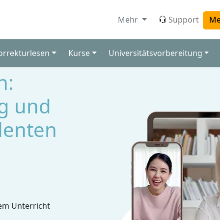
Mehr
Support
Me
orrekturlesen
Kurse
Universitätsvorbereitung
n:
g und
denten
em Unterricht