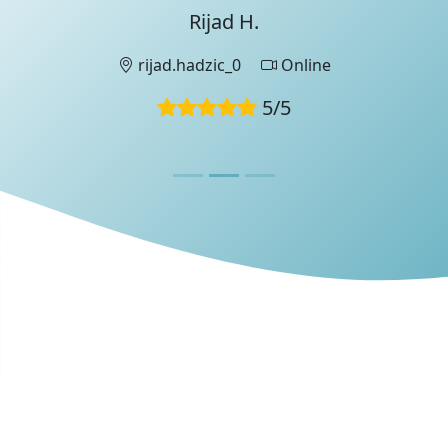
Rijad H.
Diese Bewertung wurde von einem UniProf-
Teammitglied während eines
Bewerbungsgesprächs verfasst.
rijad.hadzic_0
Online
5
/
5