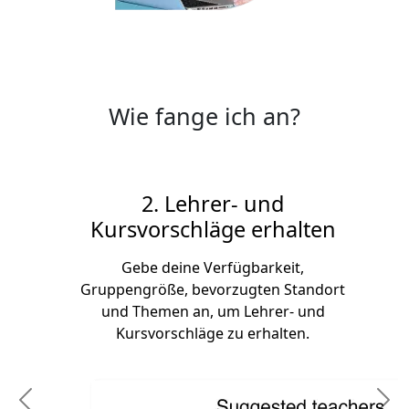
Wie fange ich an?
rer- und
äge erhalten
erfügbarkeit,
3. Wähle einen 
vorzugten Standort
eine Grup
 um Lehrer- und
e zu erhalten.
Je nach Verfügbarkeit
bestehenden Gruppe 
Einzelunterricht bei ei