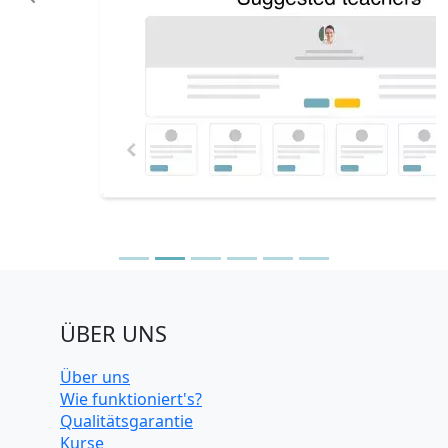
Previous
N
Wahl nehmen. Du kanns
Unterrichtsgruppe st
andere Schüler ansc
Kosten tei
ÜBER UNS
Über uns
Wie funktioniert's?
Qualitätsgarantie
Kurse