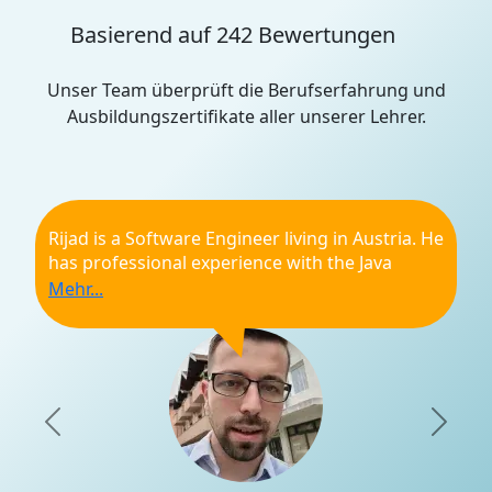
Basierend auf 242 Bewertungen
Unser Team überprüft die Berufserfahrung und
Ausbildungszertifikate aller unserer Lehrer.
Rijad is a Software Engineer living in Austria. He
has professional experience with the Java
language and also in explaining difficult topics
regarding programming. Other than that he is
skilled in online tutoring. Rijad is an excellent
choice for a tutor.
Weiterempfehlung
Pünktlichkeit
Previous
Nex
Qualifikationen
Professionalität
Lernerfahrung