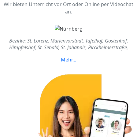
Wir bieten Unterricht vor Ort oder Online per Videochat
an.
Bezirke: St. Lorenz, Marienvorstadt, Tafelhof, Gostenhof,
Himpfelshof, St. Sebald, St. Johannis, Pirckheimerstraße,
Wöhrd, Ludwigsfeld, Glockenhof, Guntherstraße, Galgenhof,
Hummelstein, Gugelstraße, Steinbühl, Gibitzenhof,
Sandreuth, Schweinau, St. Leonhard, Sündersbühl,
Bärenschanze, Sandberg, Bielingplatz, Maxfeld, Veilhof,
Tullnau, Gleißhammer, Dutzendteich, Langwasser, Altenfurt,
Moorenbrunn, Hasenbuck, Werderau, Maiach, Katzwang,
Röthenbach, Großreuth, Schniegling, Wetzendorf,
Buchenbühl, St. Jobst, Mögeldorf