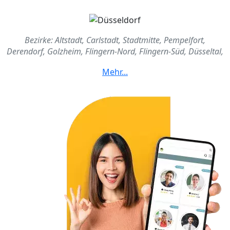
Bezirke: Altstadt, Carlstadt, Stadtmitte, Pempelfort,
Derendorf, Golzheim, Flingern-Nord, Flingern-Süd, Düsseltal,
Oberbilk, Unnterbilk, Bilk, Friedrichstadt, Hafen, Hamm,
Flehe, Volmerswerth, Oberkassel, Heerdt, Lörick,
Niederkassel, Stockum, Lohausen, Kaiserwerth, Wittlaer,
Kalkum, Angermund, Lichtenbroich, Unterrath, Rath,
Mörsenbroich, Gerresheim, Grafenberg, Ludenberg,
Hubbelrath, Knittkuhl, Eller, Lierenfeld, Vennhausen,
Unterbach, Wersten, Holthausen, Reisholz, Benrath,
Urdenbach, Hassels, Itter, Himmelgeist, Garath, Hellerhof