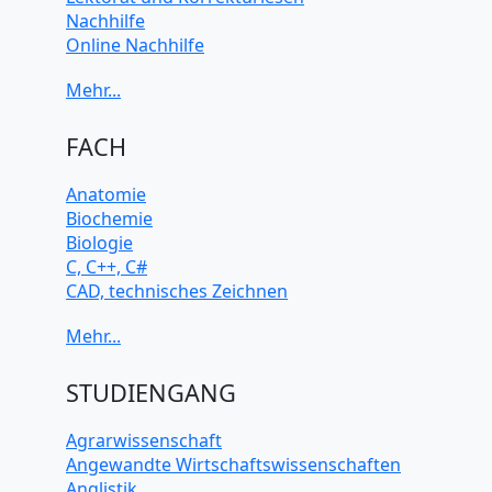
Nachhilfe
Online Nachhilfe
Universitätsvorbereitung
FACH
Anatomie
Biochemie
Biologie
C, C++, C#
CAD, technisches Zeichnen
Chemie
Computerarchitektur
Cybersicherheit
Elektrotechnik
STUDIENGANG
HTML, CSS
Java
Agrarwissenschaft
JavaScript
Angewandte Wirtschaftswissenschaften
Künstliche Intelligenz
Anglistik