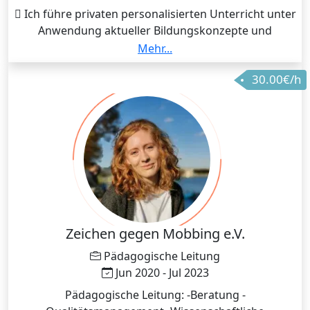
 Ich führe privaten personalisierten Unterricht unter
Anwendung aktueller Bildungskonzepte und
Unterrichtsmodelle durch.  Ich bin mit spanischen
Mehr...
Lehrbüchern wie "Aula" vertraut und kann
30.00€/h
Lehrabläufe entsprechend der Situation und den
Anforderungen der Studierenden gestalten und die
Wissensvermittlung durch panhispanischen Bezug
und anwendungs-bezogenen Unterricht verbessern.
 Erfolgreiche Begleitung von Schülern verschiedener
Nationalitäten im Spanischen von den ersten
Grundlagen bis zum Niveau B2 (Gemeinsamer
Europäischer Referenzrahmen).
Zeichen gegen Mobbing e.V.
Pädagogische Leitung
Jun 2020 - Jul 2023
Pädagogische Leitung: -Beratung -