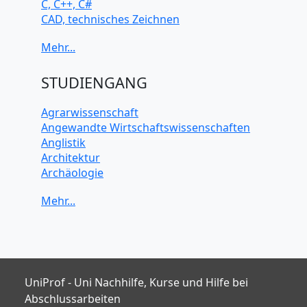
C, C++, C#
CAD, technisches Zeichnen
Chemie
Computerarchitektur
Cybersicherheit
Elektrotechnik
STUDIENGANG
HTML, CSS
Java
Agrarwissenschaft
JavaScript
Angewandte Wirtschaftswissenschaften
Künstliche Intelligenz
Anglistik
Latein
Architektur
Makroökonomie
Archäologie
Mathematik
Betriebswirtschaft BWL
Mechanik
Biochemie Wissenschaften
Mikroökonomie
Biologie Wissenschaften
Mobile App Entwicklung
Biomedizinische Wissenschaften
PHP
Biotechnologie
Photoshop
Chemie Wissenschaften
Physik
Datenwissenschaften
UniProf - Uni Nachhilfe, Kurse und Hilfe bei
Python
Digitales Marketing
Abschlussarbeiten
R