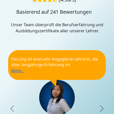
Basierend auf 241 Bewertungen
Unser Team überprüft die Berufserfahrung und
Ausbildungszertifikate aller unserer Lehrer.
Pei-Ling ist eine sehr engagierte Lehrerin, die
über langjährige Erfahrung im
Sprachunterricht verfügt. Sie geht weit über
das reine Vermitteln von Grammatik und
Vokabeln hinaus: In ihrem Unterricht teilt sie
wertvolles kulturelles Wissen und spannende
Einblicke in die Geschichte.
Mit viel Kreativität bringt sie die Sprache durch
Geschichten, Gedichte und lebendige Beispiele
näher und sorgt so dafür, dass Lernen nicht
Previous
Nex