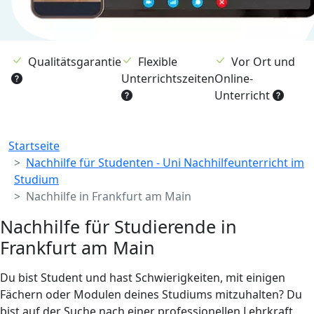
Qualitätsgarantie
Flexible
Vor Ort und
Unterrichtszeiten
Online-
Unterricht
Breadcrumb
Startseite
Nachhilfe für Studenten - Uni Nachhilfeunterricht im
Studium
Nachhilfe in Frankfurt am Main
Nachhilfe für Studierende in
Frankfurt am Main
Du bist Student und hast Schwierigkeiten, mit einigen
Fächern oder Modulen deines Studiums mitzuhalten? Du
bist auf der Suche nach einer professionellen Lehrkraft,