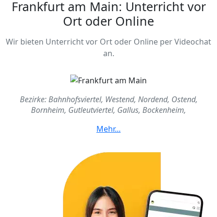
Frankfurt am Main: Unterricht vor
Ort oder Online
Wir bieten Unterricht vor Ort oder Online per Videochat
an.
Bezirke: Bahnhofsviertel, Westend, Nordend, Ostend,
Bornheim, Gutleutviertel, Gallus, Bockenheim,
Sachsenhausen, Oberrad, Niederrad, Schwanheim,
Griesheim, Rödelheim, Hausen, Praunheim, Heddernheim,
Niederursel, Ginnheim, Dornbusch, Eschersheim, Eckenheim,
Preungesheim, Bonames, Berkersheim, Riederwald,
Seckbach, Fechenheim, Höchst, Nied, Sindlingen, Zeilsheim,
Unterliederbach, Sossenheim, Niedererlenbach, Kalbach-
Riedberg, Harheim, Nieder-Eschbach, Bergen-Enkheim,
Frankfurter Berg