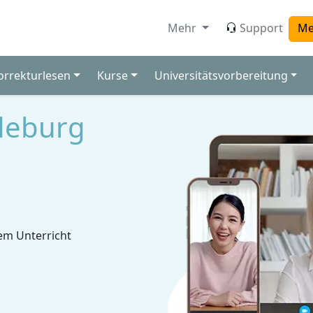
Mehr
Support
Me
orrekturlesen
Kurse
Universitätsvorbereitung
deburg
em Unterricht