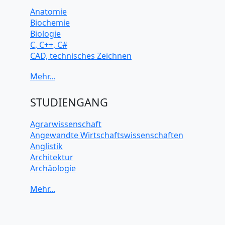
Anatomie
Biochemie
Biologie
C, C++, C#
CAD, technisches Zeichnen
Chemie
Computerarchitektur
Cybersicherheit
Elektrotechnik
STUDIENGANG
HTML, CSS
Java
Agrarwissenschaft
JavaScript
Angewandte Wirtschaftswissenschaften
Künstliche Intelligenz
Anglistik
Latein
Architektur
Makroökonomie
Archäologie
Mathematik
Betriebswirtschaft BWL
Mechanik
Biochemie Wissenschaften
Mikroökonomie
Biologie Wissenschaften
Mobile App Entwicklung
Biomedizinische Wissenschaften
PHP
Biotechnologie