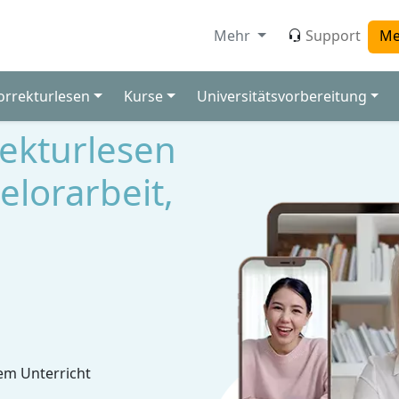
Mehr
Support
Me
orrekturlesen
Kurse
Universitätsvorbereitung
rekturlesen
helorarbeit,
em Unterricht