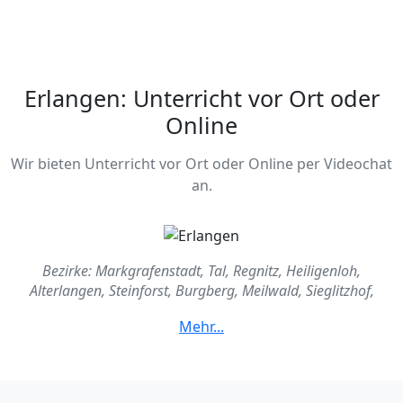
Erlangen: Unterricht vor Ort oder
Online
Wir bieten Unterricht vor Ort oder Online per Videochat
an.
Bezirke: Markgrafenstadt, Tal, Regnitz, Heiligenloh,
Alterlangen, Steinforst, Burgberg, Meilwald, Sieglitzhof,
Loewenich, Buckenhofer Siedlung, Stubenloh, Röthelheim,
Sebaldus, Anger, Rathenau, Schönfeld, Bachfeld, Bierlach,
Eltersdorf, St. Egidien, Tennenlohe, Neuses, Frauenaurach,
Kriegenbrunn, Hüttendorf, Kosbach, In der Reuth, Häusling,
Steudach, Büchenbach, Dechsendorf, Mönau