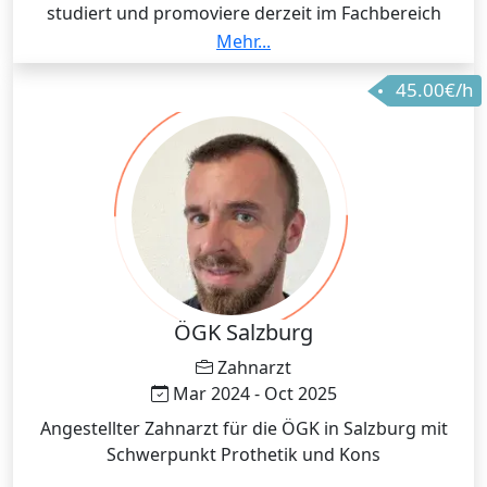
studiert und promoviere derzeit im Fachbereich
Psychologie. Durch mein Studium und meine Arbeit
Mehr...
an der Universität beschäftige ich mich täglich mit
45.00€/h
Statistik und Datenanalyse. Dabei weiß ich aus
Erfahrung, dass Statistik für viele Studierende
zunächst eine Hürde darstellt. In meinem Unterricht
versuche ich daher, komplexe Inhalte so einfach und
anschaulich wie möglich zu erklären – mit vielen
Beispielen aus der Psychologie und dem
wissenschaftlichen Alltag.
ÖGK Salzburg
Zahnarzt
Mar 2024 - Oct 2025
Angestellter Zahnarzt für die ÖGK in Salzburg mit
Schwerpunkt Prothetik und Kons