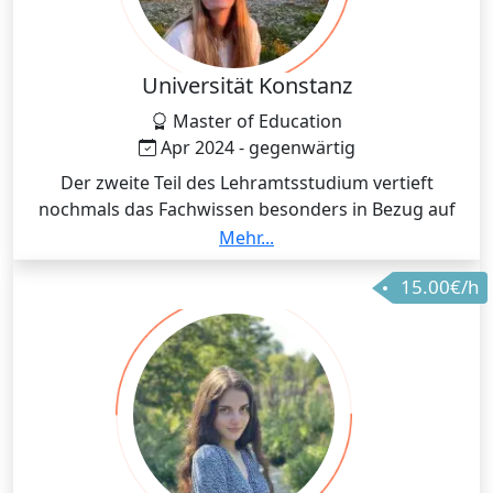
Universität Konstanz
Master of Education
Apr 2024 - gegenwärtig
Der zweite Teil des Lehramtsstudium vertieft
nochmals das Fachwissen besonders in Bezug auf
Humanbiologie. Zudem wird hier verstärkt das
Mehr...
didaktische Wissen in beiden Fächern gefördert. Im
15.00€/h
Laufe des Studiums habe ich ein Praxissemester an
einem allgemeinbildenden Gymnasium absolviert.
Hierbei habe ich eigenständig Unterricht in allen
Klassenstufen (G8) in den Fächern Biologie und
Englisch gehalten, was mich optimal auf die Arbeit
mit Schülern vorbereitet hat.