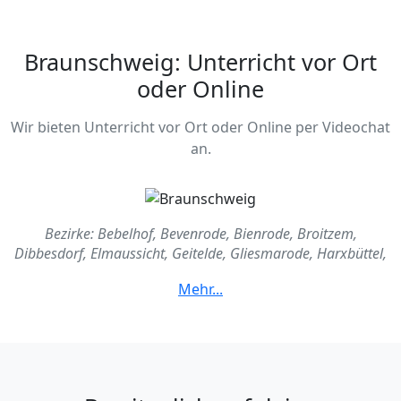
Braunschweig: Unterricht vor Ort
oder Online
Wir bieten Unterricht vor Ort oder Online per Videochat
an.
Bezirke: Bebelhof, Bevenrode, Bienrode, Broitzem,
Dibbesdorf, Elmaussicht, Geitelde, Gliesmarode, Harxbüttel,
Heidberg, Hondelage, Kanzlerfeld, Kralenriede, Lamme,
Lehndorf, Leiferde, Mascherode, Melverode, Ölper, Querum,
Rautheim, Riddagshauen, Rühme, Rüningen, Schapen,
Stiddien, Thune, Timmerlah, Veltenhof, Viewegsgarten,
Volkmarode, Waggum, Watenbüttel, Wenden, Weststadt