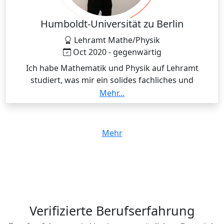
Humboldt-Universität zu Berlin
Lehramt Mathe/Physik
Oct 2020 - gegenwärtig
Ich habe Mathematik und Physik auf Lehramt
studiert, was mir ein solides fachliches und
didaktisches Fundament gegeben hat. Als Lehrer
Mehr...
habe ich gelernt, wie wichtig Struktur, Empathie und
klare Kommunikation sind. Diese Erfahrung fließt
direkt in meine Arbeit als Gründer von Madmatics
Mehr
ein, wo ich individuelle Lernwege fördere und gezielt
Schüler:innen unterstütze, ihr Potenzial zu entfalten.
Verifizierte Berufserfahrung