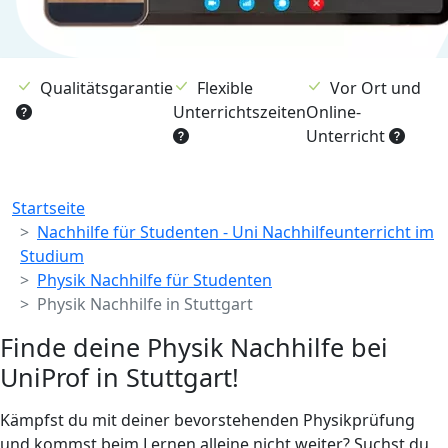
Qualitätsgarantie
Flexible
Vor Ort und
Unterrichtszeiten
Online-
Unterricht
Breadcrumb
Startseite
Nachhilfe für Studenten - Uni Nachhilfeunterricht im
Studium
Physik Nachhilfe für Studenten
Physik Nachhilfe in Stuttgart
Finde deine Physik Nachhilfe bei
UniProf in Stuttgart!
Kämpfst du mit deiner bevorstehenden Physikprüfung
und kommst beim Lernen alleine nicht weiter? Suchst du