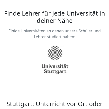
unter den Physikern als Jahrgangsstufen bester
bestanden. Während meines Masters konkretisiere
Finde Lehrer für jede Universität in
ich mein Interesse an Quantenmechanik, in dem ich
deiner Nähe
vor allem das Gebiet Quantum Computing intensiv
studiere.
Einige Universitäten an denen unsere Schüler und
Lehrer studiert haben:
Stuttgart: Unterricht vor Ort oder