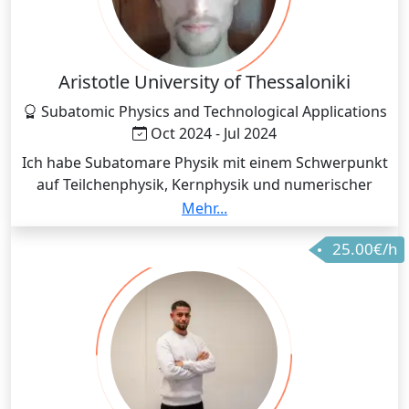
Aristotle University of Thessaloniki
Subatomic Physics and Technological Applications
Oct 2024 - Jul 2024
Ich habe Subatomare Physik mit einem Schwerpunkt
auf Teilchenphysik, Kernphysik und numerischer
Analyse studiert. Dieses Studium hat meine
Mehr...
analytischen und problemlösenden Fähigkeiten
25.00€/h
geschärft, wodurch ich komplexe mathematische
Konzepte klar und strukturiert vermitteln kann.
Zudem hilft mir meine Erfahrung in Datenanalyse
und wissenschaftlichem Arbeiten, den Schülern ein
fundiertes und logisches Verständnis der
Mathematik zu vermitteln.