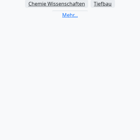
Chemie Wissenschaften
Tiefbau
Zahnmedizin
Elektrotechnik und Elektronik
Energiewissenschaften
Umwelttechnik
Humanmedizin
Wirtschaftsingenieurwesen
Werkstoffkunde und -technik
Mathematische Studien
Maschinenbau
Mechatronischer Maschinenbau
Physikalische Wissenschaften
Ingenieurwesen