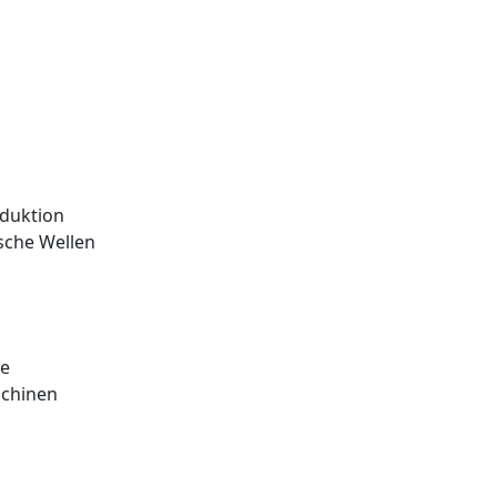
duktion
sche Wellen
ge
chinen