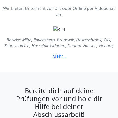
Wir bieten Unterricht vor Ort oder Online per Videochat
an.
Bezirke: Mitte, Ravensberg, Brunswik, Düsternbrook, Wik,
Schreventeich, Hasseldieksdamm, Gaaren, Hassee, Vieburg,
Ellerbek, Wellingdorf, Holtenau, Pries-Friedrichsort,
Neumühlen, Dietrichsdorf, Oppendorf, Elmschenhagen,
Kroog, Suchsdorf, Steenbek-Projensdorf, Schilksee,
Mettenhof, Russee, Hammer, Meimersdorf, Moorse, Wellsee,
Kronsburg, Rönne
Bereite dich auf deine
Prüfungen vor und hole dir
Hilfe bei deiner
Abschlussarbeit!