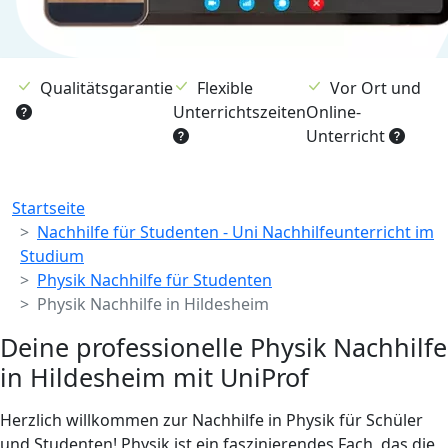
Qualitätsgarantie
Flexible
Vor Ort und
Unterrichtszeiten
Online-
Unterricht
Breadcrumb
Startseite
Nachhilfe für Studenten - Uni Nachhilfeunterricht im
Studium
Physik Nachhilfe für Studenten
Physik Nachhilfe in Hildesheim
Deine professionelle Physik Nachhilfe
in Hildesheim mit UniProf
Herzlich willkommen zur Nachhilfe in Physik für Schüler
und Studenten! Physik ist ein faszinierendes Fach, das die