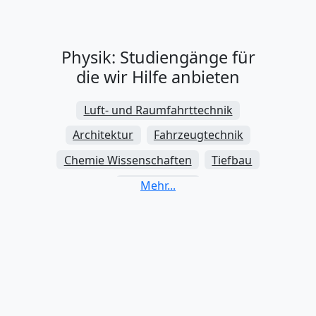
Physik: Studiengänge für
die wir Hilfe anbieten
Luft- und Raumfahrttechnik
Architektur
Fahrzeugtechnik
Chemie Wissenschaften
Tiefbau
Zahnmedizin
Elektrotechnik und Elektronik
Energiewissenschaften
Umwelttechnik
Humanmedizin
Wirtschaftsingenieurwesen
Werkstoffkunde und -technik