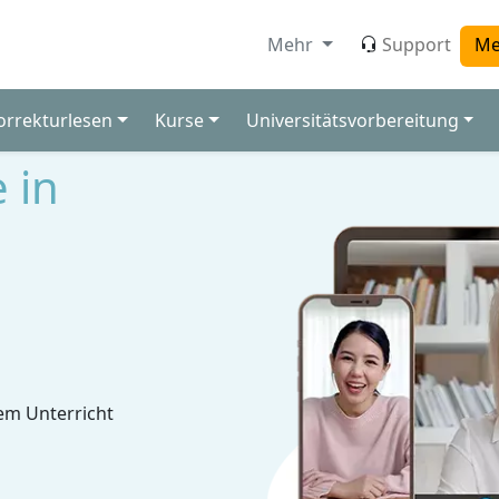
Mehr
Support
Me
orrekturlesen
Kurse
Universitätsvorbereitung
 in
em Unterricht