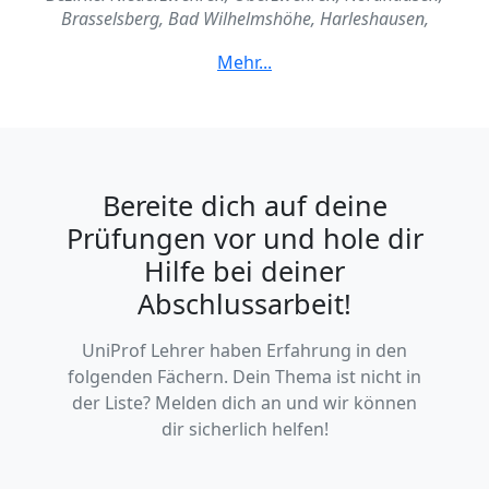
Brasselsberg, Bad Wilhelmshöhe, Harleshausen,
Kirchditmold, Süsterfeld-Helleböhn, Wehlheiden, Vorderer
Westen, Jungfernkopf, Rothenditmold, Nord-Holland,
Philippinenhof-Wartenberg, Fasanenhof, Wolfsanger-
Hasenhecke, Wesertor, Mitte, Südstadt, Unterneustadt,
Waldau, Bettenhausen, Forstfeld
Bereite dich auf deine
Prüfungen vor und hole dir
Hilfe bei deiner
Abschlussarbeit!
UniProf Lehrer haben Erfahrung in den
folgenden Fächern. Dein Thema ist nicht in
der Liste? Melden dich an und wir können
dir sicherlich helfen!