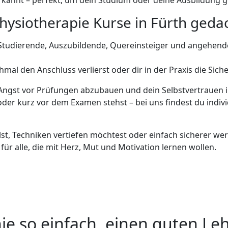
nerkannt – perfekt, um dein Studium oder deine Ausbildung g
hysiotherapie Kurse in Fürth geda
-Studierende, Auszubildende, Quereinsteiger und angehend
l den Anschluss verlierst oder dir in der Praxis die Sicherh
ne Angst vor Prüfungen abzubauen und dein Selbstvertrauen
der kurz vor dem Examen stehst – bei uns findest du indiv
lst, Techniken vertiefen möchtest oder einfach sicherer wer
für alle, die mit Herz, Mut und Motivation lernen wollen.
ie so einfach, einen guten Leh