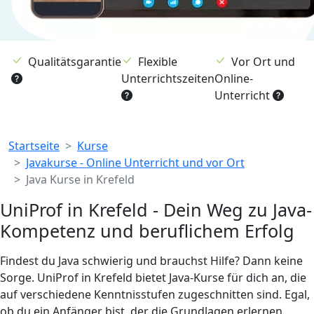
Qualitätsgarantie
Flexible
Vor Ort und
Unterrichtszeiten
Online-
Unterricht
Breadcrumb
Startseite
Kurse
Javakurse - Online Unterricht und vor Ort
Java Kurse in Krefeld
UniProf in Krefeld - Dein Weg zu Java-
Kompetenz und beruflichem Erfolg
Findest du Java schwierig und brauchst Hilfe? Dann keine
Sorge. UniProf in Krefeld bietet Java-Kurse für dich an, die
auf verschiedene Kenntnisstufen zugeschnitten sind. Egal,
ob du ein Anfänger bist, der die Grundlagen erlernen