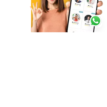
Starte noch heute mit deiner
Nachhilfe
4.94/5
198 Bewertungen
Verifizierte Lehrer
Lehrerbewertungen ansehen
Flexibler Unterricht und Termine