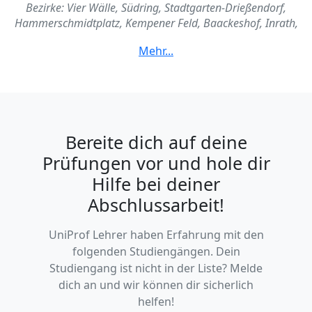
Bezirke: Vier Wälle, Südring, Stadtgarten-Drießendorf,
Hammerschmidtplatz, Kempener Feld, Baackeshof, Inrath,
Kliedbruch, Cracau, Dießem, Lahmheide, Benrad-Süd,
Forstwald, Benrad-Nord, Hülser Berg, Traar, Verberg,
Gartenstadt, Bockum, Linn, Gellep-Stratum, Oppum,
Fischeln, Uerdingen, Hüls
Bereite dich auf deine
Prüfungen vor und hole dir
Hilfe bei deiner
Abschlussarbeit!
UniProf Lehrer haben Erfahrung mit den
folgenden Studiengängen. Dein
Studiengang ist nicht in der Liste? Melde
dich an und wir können dir sicherlich
helfen!