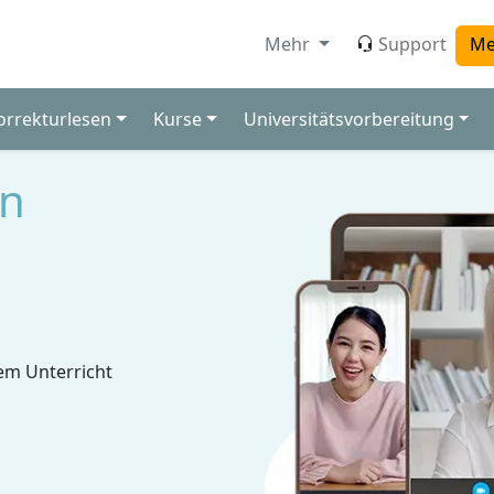
Mehr
Support
Me
orrekturlesen
Kurse
Universitätsvorbereitung
en
em Unterricht