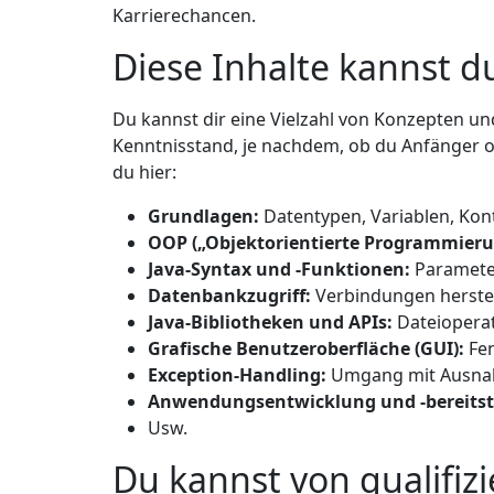
Karrierechancen.
Diese Inhalte kannst d
Du kannst dir eine Vielzahl von Konzepten un
Kenntnisstand, je nachdem, ob du Anfänger od
du hier:
Grundlagen:
Datentypen, Variablen, Kont
OOP („Objektorientierte Programmieru
Java-Syntax und -Funktionen:
Parameter
Datenbankzugriff:
Verbindungen herstel
Java-Bibliotheken und APIs:
Dateioperat
Grafische Benutzeroberfläche (GUI):
Fen
Exception-Handling:
Umgang mit Ausna
Anwendungsentwicklung und -bereitst
Usw.
Du kannst von qualifizi