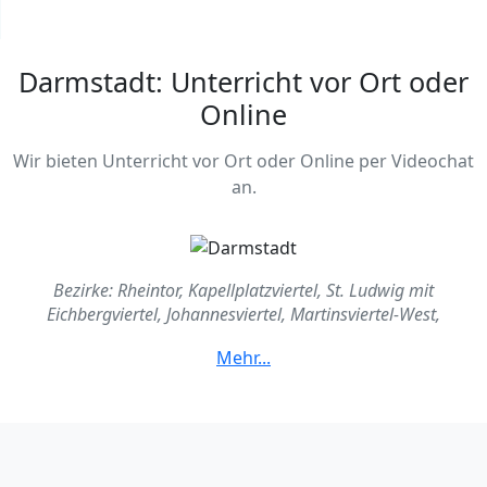
Darmstadt: Unterricht vor Ort oder
Online
Wir bieten Unterricht vor Ort oder Online per Videochat
an.
Bezirke: Rheintor, Kapellplatzviertel, St. Ludwig mit
Eichbergviertel, Johannesviertel, Martinsviertel-West,
Martinsviertel-Ost, Waldkolonie, Pallaswiesenviertel, Am
Ziegelbusch, Am Oberfeld, Mathildenhöhe, Woogsviertel, An
den Lichtwiesen, Darmstadt-Bessungen, Paulusviertel, Alt-
Bessungen, An der Ludwigshöhe, Darmstadt-West, Am
Südbahnhof, Heimstättensiedlung, Verlegerviertel, Arheilgen,
Darmstadt-Eberstadt, Am Lämmchesberg, Villenkolonie, Am
Frankenstein, Kirchtannensiedlung, Wixhausen,