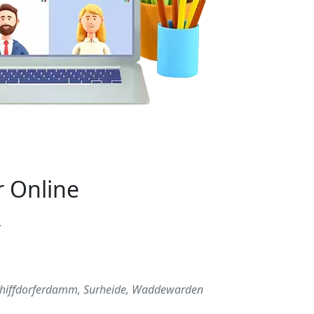
r Online
.
 Schiffdorferdamm, Surheide, Waddewarden