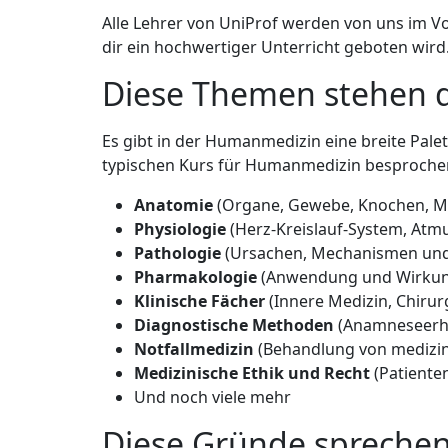
Alle Lehrer von UniProf werden von uns im Vo
dir ein hochwertiger Unterricht geboten wird
Diese Themen stehen di
Es gibt in der Humanmedizin eine breite Pale
typischen Kurs für Humanmedizin besproche
Anatomie
(Organe, Gewebe, Knochen, M
Physiologie
(Herz-Kreislauf-System, At
Pathologie
(Ursachen, Mechanismen und 
Pharmakologie
(Anwendung und Wirkun
Klinische Fächer
(Innere Medizin, Chirurg
Diagnostische Methoden
(Anamneseerhe
Notfallmedizin
(Behandlung von medizini
Medizinische Ethik und Recht
(Patienten
Und noch viele mehr
Diese Gründe sprechen