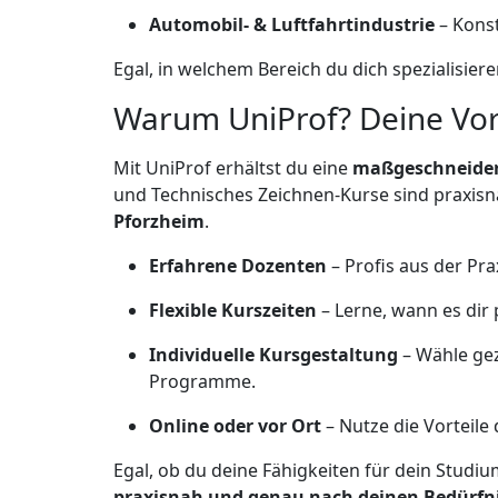
Automobil- & Luftfahrtindustrie
– Kons
Egal, in welchem Bereich du dich spezialisie
Warum UniProf? Deine Vort
Mit UniProf erhältst du eine
maßgeschneidert
und Technisches Zeichnen-Kurse sind praxisn
Pforzheim
.
Erfahrene Dozenten
– Profis aus der Pr
Flexible Kurszeiten
– Lerne, wann es dir
Individuelle Kursgestaltung
– Wähle gez
Programme.
Online oder vor Ort
– Nutze die Vorteile
Egal, ob du deine Fähigkeiten für dein Studiu
praxisnah und genau nach deinen Bedürfn