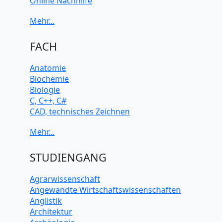
Online Nachhilfe
Universitätsvorbereitung
FACH
Anatomie
Biochemie
Biologie
C, C++, C#
CAD, technisches Zeichnen
Chemie
Computerarchitektur
Cybersicherheit
Elektrotechnik
STUDIENGANG
HTML, CSS
Java
Agrarwissenschaft
JavaScript
Angewandte Wirtschaftswissenschaften
Künstliche Intelligenz
Anglistik
Latein
Architektur
Makroökonomie