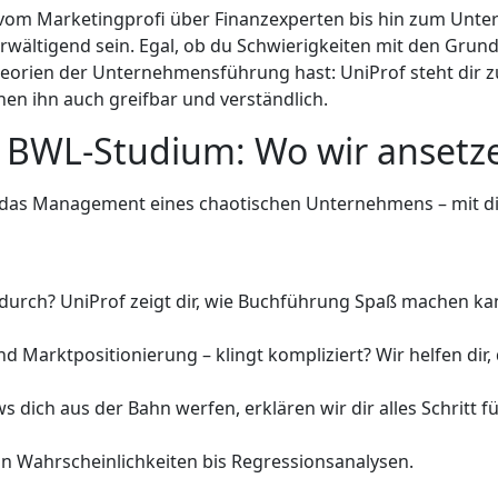
e, vom Marketingprofi über Finanzexperten bis hin zum Unt
rwältigend sein. Egal, ob du Schwierigkeiten mit den Grun
eorien der Unternehmensführung hast: UniProf steht dir z
chen ihn auch greifbar und verständlich.
 BWL-Studium: Wo wir ansetz
 das Management eines chaotischen Unternehmens – mit dir
durch? UniProf zeigt dir, wie Buchführung Spaß machen kann 
 Marktpositionierung – klingt kompliziert? Wir helfen dir,
dich aus der Bahn werfen, erklären wir dir alles Schritt für
on Wahrscheinlichkeiten bis Regressionsanalysen.