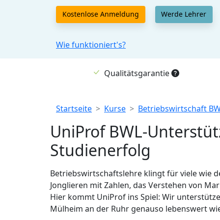
Kostenlose Anmeldung
Werde Lehrer
Wie funktioniert's?
Qualitätsgarantie
Breadcrumb
Startseite
Kurse
Betriebswirtschaft BW
UniProf BWL-Unterstüt
Studienerfolg
Betriebswirtschaftslehre klingt für viele wie 
Jonglieren mit Zahlen, das Verstehen von Mar
Hier kommt UniProf ins Spiel: Wir unterstütz
Mülheim an der Ruhr genauso lebenswert wie 