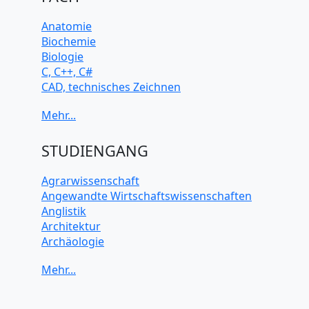
Anatomie
Biochemie
Biologie
C, C++, C#
CAD, technisches Zeichnen
Chemie
Computerarchitektur
Cybersicherheit
Elektrotechnik
STUDIENGANG
HTML, CSS
Java
Agrarwissenschaft
JavaScript
Angewandte Wirtschaftswissenschaften
Künstliche Intelligenz
Anglistik
Latein
Architektur
Makroökonomie
Archäologie
Mathematik
Betriebswirtschaft BWL
Mechanik
Biochemie Wissenschaften
Mikroökonomie
Biologie Wissenschaften
Mobile App Entwicklung
Biomedizinische Wissenschaften