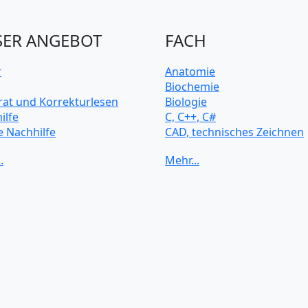
ER ANGEBOT
FACH
r
Anatomie
Biochemie
rat und Korrekturlesen
Biologie
ilfe
C, C++, C#
e Nachhilfe
CAD, technisches Zeichnen
rsitätsvorbereitung
Chemie
Computerarchitektur
Cybersicherheit
Elektrotechnik
HTML, CSS
Java
JavaScript
Künstliche Intelligenz
Latein
Makroökonomie
Mathematik