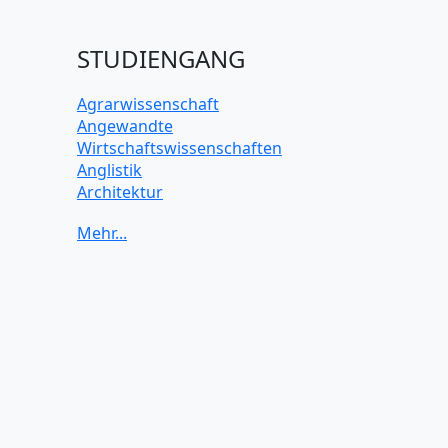
STUDIENGANG
Agrarwissenschaft
Angewandte
Wirtschaftswissenschaften
Anglistik
Architektur
Archäologie
Betriebswirtschaft BWL
Biochemie Wissenschaften
Biologie Wissenschaften
Biomedizinische Wissenschaften
Biotechnologie
Chemie Wissenschaften
Datenwissenschaften
Digitales Marketing
Elektrotechnik und Elektronik
Energiewissenschaften