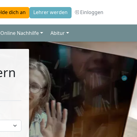
Einloggen
lde dich an
Lehrer werden
Online Nachhilfe
Abitur
ern