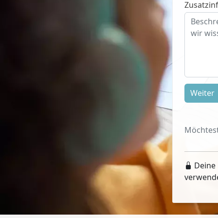
Zusatzinf
Weiter
Möchtest
Deine 
verwend