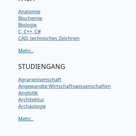
Anatomie
Biochemie
Biologie
C, C++, C#
CAD, technisches Zeichnen
Chemie
Computerarchitektur
Cybersicherheit
Elektrotechnik
STUDIENGANG
HTML, CSS
Java
Agrarwissenschaft
JavaScript
Angewandte Wirtschaftswissenschaften
Künstliche Intelligenz
Anglistik
Latein
Architektur
Makroökonomie
Archäologie
Mathematik
Betriebswirtschaft BWL
Mechanik
Biochemie Wissenschaften
Mikroökonomie
Biologie Wissenschaften
Mobile App Entwicklung
Biomedizinische Wissenschaften