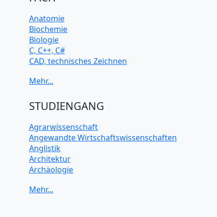
Anatomie
Biochemie
Biologie
C, C++, C#
CAD, technisches Zeichnen
Chemie
Computerarchitektur
Cybersicherheit
Elektrotechnik
STUDIENGANG
HTML, CSS
Java
Agrarwissenschaft
JavaScript
Angewandte Wirtschaftswissenschaften
Künstliche Intelligenz
Anglistik
Latein
Architektur
Makroökonomie
Archäologie
Mathematik
Betriebswirtschaft BWL
Mechanik
Biochemie Wissenschaften
Mikroökonomie
Biologie Wissenschaften
Mobile App Entwicklung
Biomedizinische Wissenschaften