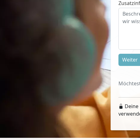
Zusatzinf
Weiter
Möchtest
Deine 
verwend