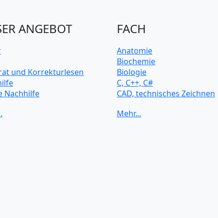
ER ANGEBOT
FACH
r
Anatomie
Biochemie
rat und Korrekturlesen
Biologie
ilfe
C, C++, C#
e Nachhilfe
CAD, technisches Zeichnen
rsitätsvorbereitung
Chemie
Computerarchitektur
Cybersicherheit
Elektrotechnik
HTML, CSS
Java
JavaScript
Künstliche Intelligenz
Latein
Makroökonomie
Mathematik