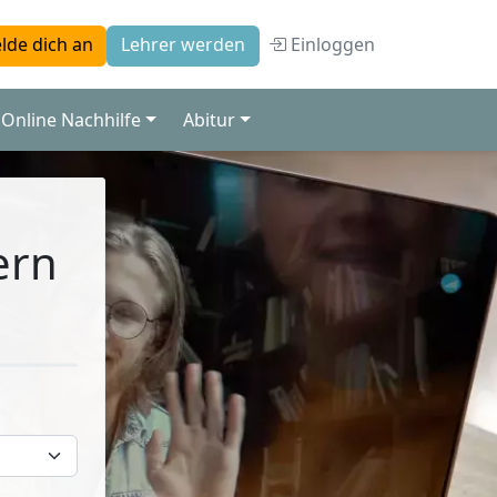
Einloggen
lde dich an
Lehrer werden
Online Nachhilfe
Abitur
ern