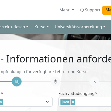
Mehr
Support
Me
orrekturlesen
Kurse
Universitätsvorbereitung
 - Informationen anford
Empfehlungen für verfügbare Lehrer und Kurse!
e
Fach / Studiengang
×
Java
×