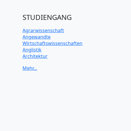
STUDIENGANG
Agrarwissenschaft
Angewandte
Wirtschaftswissenschaften
Anglistik
Architektur
Archäologie
Betriebswirtschaft BWL
Biochemie Wissenschaften
Biologie Wissenschaften
Biomedizinische Wissenschaften
Biotechnologie
Chemie Wissenschaften
Datenwissenschaften
Digitales Marketing
Elektrotechnik und Elektronik
Energiewissenschaften