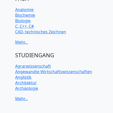
Anatomie
Biochemie
Biologie
C, C++, C#
CAD, technisches Zeichnen
Chemie
Computerarchitektur
Cybersicherheit
Elektrotechnik
STUDIENGANG
HTML, CSS
Java
Agrarwissenschaft
JavaScript
Angewandte Wirtschaftswissenschaften
Künstliche Intelligenz
Anglistik
Latein
Architektur
Makroökonomie
Archäologie
Mathematik
Betriebswirtschaft BWL
Mechanik
Biochemie Wissenschaften
Mikroökonomie
Biologie Wissenschaften
Mobile App Entwicklung
Biomedizinische Wissenschaften