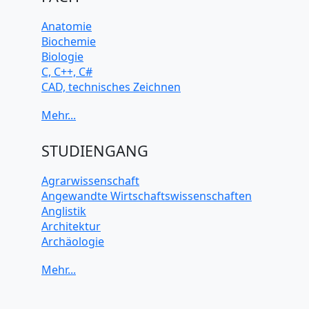
Anatomie
Biochemie
Biologie
C, C++, C#
CAD, technisches Zeichnen
Chemie
Computerarchitektur
Cybersicherheit
Elektrotechnik
STUDIENGANG
HTML, CSS
Java
Agrarwissenschaft
JavaScript
Angewandte Wirtschaftswissenschaften
Künstliche Intelligenz
Anglistik
Latein
Architektur
Makroökonomie
Archäologie
Mathematik
Betriebswirtschaft BWL
Mechanik
Biochemie Wissenschaften
Mikroökonomie
Biologie Wissenschaften
Mobile App Entwicklung
Biomedizinische Wissenschaften