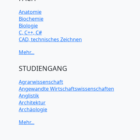
Anatomie
Biochemie
Biologie
C, C++, C#
CAD, technisches Zeichnen
Chemie
Computerarchitektur
Cybersicherheit
Elektrotechnik
STUDIENGANG
HTML, CSS
Java
Agrarwissenschaft
JavaScript
Angewandte Wirtschaftswissenschaften
Künstliche Intelligenz
Anglistik
Latein
Architektur
Makroökonomie
Archäologie
Mathematik
Betriebswirtschaft BWL
Mechanik
Biochemie Wissenschaften
Mikroökonomie
Biologie Wissenschaften
Mobile App Entwicklung
Biomedizinische Wissenschaften