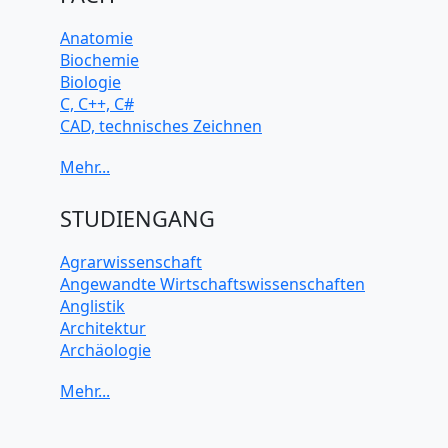
Anatomie
Biochemie
Biologie
C, C++, C#
CAD, technisches Zeichnen
Chemie
Computerarchitektur
Cybersicherheit
Elektrotechnik
STUDIENGANG
HTML, CSS
Java
Agrarwissenschaft
JavaScript
Angewandte Wirtschaftswissenschaften
Künstliche Intelligenz
Anglistik
Latein
Architektur
Makroökonomie
Archäologie
Mathematik
Betriebswirtschaft BWL
Mechanik
Biochemie Wissenschaften
Mikroökonomie
Biologie Wissenschaften
Mobile App Entwicklung
Biomedizinische Wissenschaften