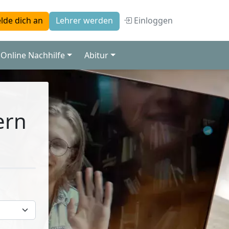
Einloggen
lde dich an
Lehrer werden
Online Nachhilfe
Abitur
ern