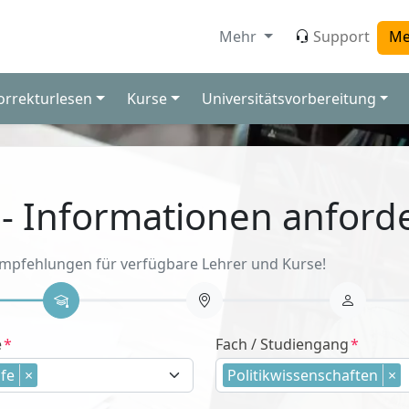
Mehr
Support
Me
orrekturlesen
Kurse
Universitätsvorbereitung
 - Informationen anford
Empfehlungen für verfügbare Lehrer und Kurse!
e
Fach / Studiengang
fe
×
Politikwissenschaften
×