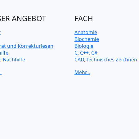
ER ANGEBOT
FACH
r
Anatomie
Biochemie
rat und Korrekturlesen
Biologie
ilfe
C, C++, C#
e Nachhilfe
CAD, technisches Zeichnen
rsitätsvorbereitung
Chemie
Computerarchitektur
Cybersicherheit
Elektrotechnik
HTML, CSS
Java
JavaScript
Künstliche Intelligenz
Latein
Makroökonomie
Mathematik