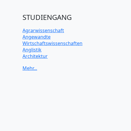
STUDIENGANG
Agrarwissenschaft
Angewandte
Wirtschaftswissenschaften
Anglistik
Architektur
Archäologie
Betriebswirtschaft BWL
Biochemie Wissenschaften
Biologie Wissenschaften
Biomedizinische Wissenschaften
Biotechnologie
Chemie Wissenschaften
Datenwissenschaften
Digitales Marketing
Elektrotechnik und Elektronik
Energiewissenschaften