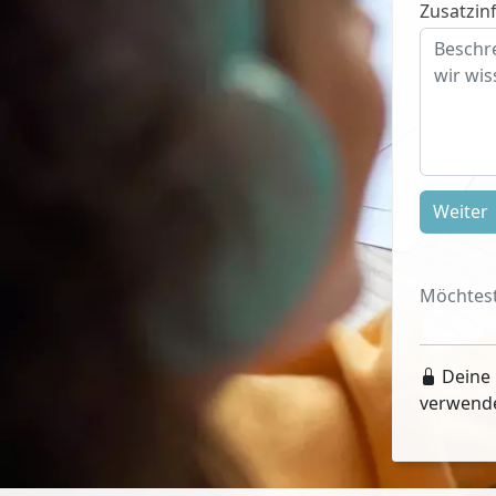
Zusatzinf
Weiter
Möchtest
Deine 
verwend