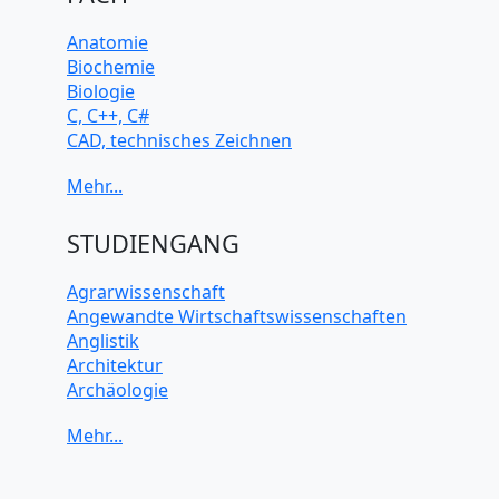
Anatomie
Biochemie
Biologie
C, C++, C#
CAD, technisches Zeichnen
Chemie
Computerarchitektur
Cybersicherheit
Elektrotechnik
STUDIENGANG
HTML, CSS
Java
Agrarwissenschaft
JavaScript
Angewandte Wirtschaftswissenschaften
Künstliche Intelligenz
Anglistik
Latein
Architektur
Makroökonomie
Archäologie
Mathematik
Betriebswirtschaft BWL
Mechanik
Biochemie Wissenschaften
Mikroökonomie
Biologie Wissenschaften
Mobile App Entwicklung
Biomedizinische Wissenschaften