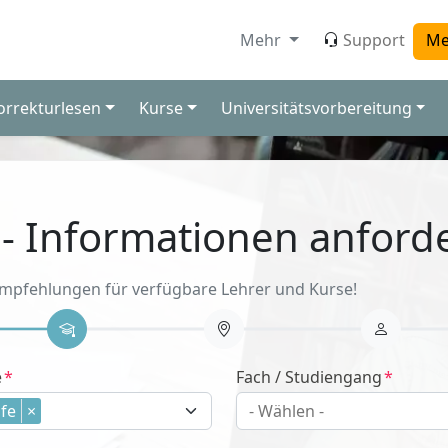
Mehr
Support
Me
orrekturlesen
Kurse
Universitätsvorbereitung
 - Informationen anford
Empfehlungen für verfügbare Lehrer und Kurse!
e
Fach / Studiengang
fe
×