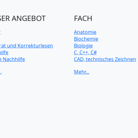
ER ANGEBOT
FACH
r
Anatomie
Biochemie
rat und Korrekturlesen
Biologie
ilfe
C, C++, C#
e Nachhilfe
CAD, technisches Zeichnen
rsitätsvorbereitung
Chemie
Computerarchitektur
Cybersicherheit
Elektrotechnik
HTML, CSS
Java
JavaScript
Künstliche Intelligenz
Latein
Makroökonomie
Mathematik