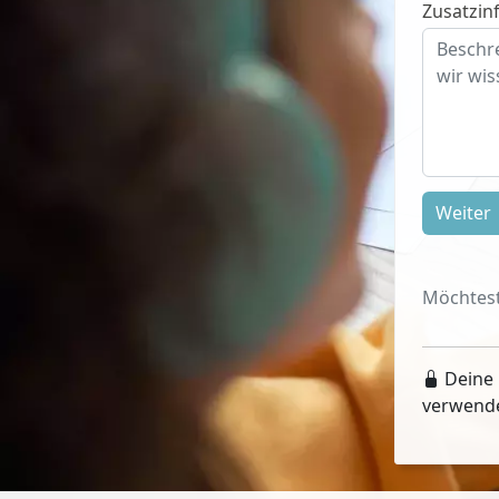
Zusatzinf
Weiter
Möchtest
Deine 
verwend