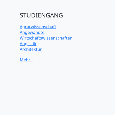
STUDIENGANG
Agrarwissenschaft
Angewandte
Wirtschaftswissenschaften
Anglistik
Architektur
Archäologie
Betriebswirtschaft BWL
Biochemie Wissenschaften
Biologie Wissenschaften
Biomedizinische Wissenschaften
Biotechnologie
Chemie Wissenschaften
Datenwissenschaften
Digitales Marketing
Elektrotechnik und Elektronik
Energiewissenschaften