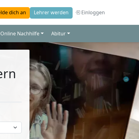
Einloggen
lde dich an
Lehrer werden
Online Nachhilfe
Abitur
ern