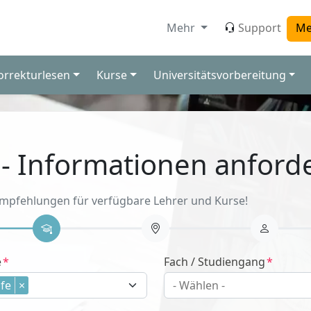
Mehr
Support
Me
orrekturlesen
Kurse
Universitätsvorbereitung
 - Informationen anford
Empfehlungen für verfügbare Lehrer und Kurse!
e
Fach / Studiengang
fe
×