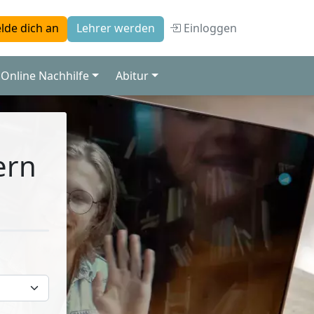
Einloggen
lde dich an
Lehrer werden
Online Nachhilfe
Abitur
ern