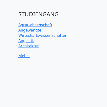
STUDIENGANG
Agrarwissenschaft
Angewandte
Wirtschaftswissenschaften
Anglistik
Architektur
Archäologie
Betriebswirtschaft BWL
Biochemie Wissenschaften
Biologie Wissenschaften
Biomedizinische Wissenschaften
Biotechnologie
Chemie Wissenschaften
Datenwissenschaften
Digitales Marketing
Elektrotechnik und Elektronik
Energiewissenschaften