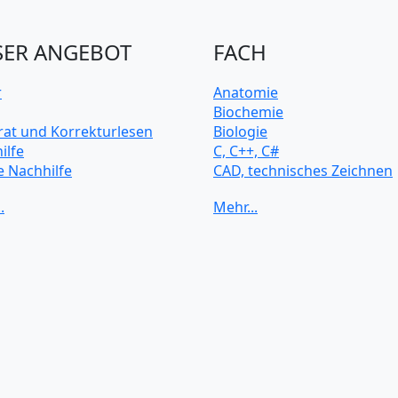
ER ANGEBOT
FACH
r
Anatomie
Biochemie
rat und Korrekturlesen
Biologie
ilfe
C, C++, C#
e Nachhilfe
CAD, technisches Zeichnen
rsitätsvorbereitung
Chemie
Computerarchitektur
Cybersicherheit
Elektrotechnik
HTML, CSS
Java
JavaScript
Künstliche Intelligenz
Latein
Makroökonomie
Mathematik