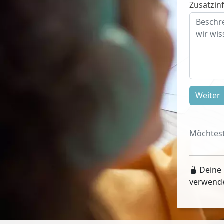
Zusatzinf
Weiter
Möchtest
Deine 
verwend